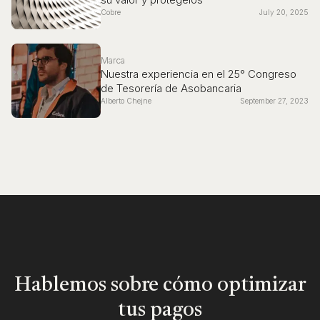
Cobre
July 20, 2025
Marca
Nuestra experiencia en el 25° Congreso
de Tesorería de Asobancaria
Alberto Chejne
September 27, 2023
Hablemos sobre cómo optimizar
tus pagos