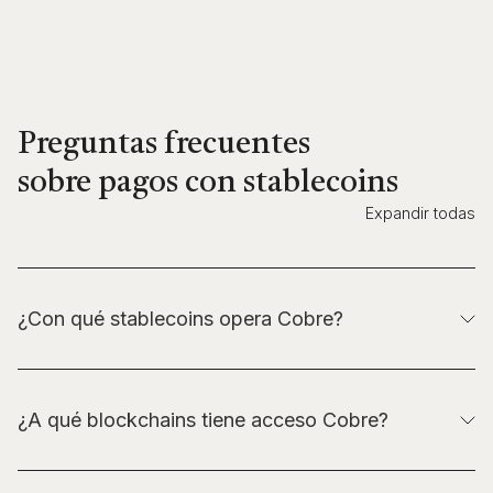
Preguntas frecuentes
sobre pagos con stablecoins
Expandir todas
¿Con qué stablecoins opera Cobre?
Operamos exclusivamente con USD tokenizado que
ofrece alta liquidez y seguridad, garantizando el
respaldo fiat stablecoin que las operaciones
¿A qué blockchains tiene acceso Cobre?
empresariales B2B exigen: USDT, USDC y RLUSD.
Cobre valida automáticamente la compatibilidad entre
la cadena y el token (rechazando combinaciones