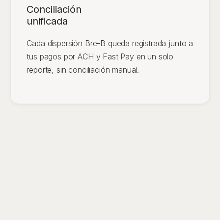
Conciliación
unificada
Cada dispersión Bre-B queda registrada junto a
tus pagos por ACH y Fast Pay en un solo
reporte, sin conciliación manual.
Dos formas de dispersar
con Bre-B
Elige el modelo que mejor se adapta a tu operación: