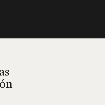
as
ión