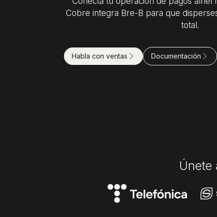
Conecta tu operación de pagos alriel
Cobre integra Bre-B para que disperses 
total.
Habla con ventas
Documentación
Únete 